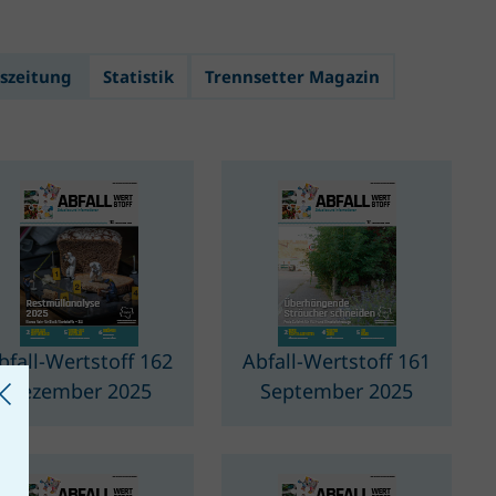
szeitung
Statistik
Trennsetter Magazin
bfall-Wertstoff 162
Abfall-Wertstoff 161
Dezember 2025
September 2025
bfall-
"Abfall-
ertstoff
Wertstoff
62
161