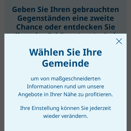
Geben Sie Ihren gebrauchten
Gegenständen eine zweite
Chance oder entdecken Sie
selbst alte Schätze (neu) wieder.
Wählen Sie Ihre
ZUR SO GUT WIE NEU-PLATTFORM
Gemeinde
um von maßgeschneiderten
Informationen rund um unsere
Angebote in Ihrer Nähe zu profitieren.
Unsere Angebote
Ihre Einstellung können Sie jederzeit
wieder verändern.