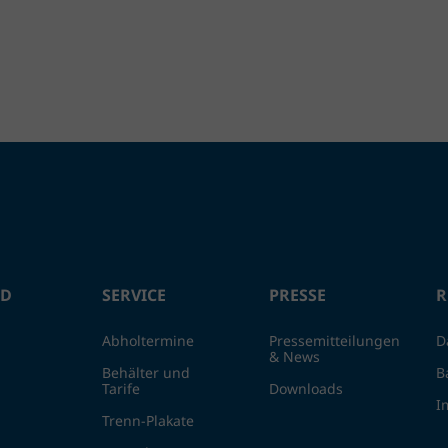
ND
SERVICE
PRESSE
R
Abholtermine
Pressemitteilungen
D
& News
Behälter und
B
Tarife
Downloads
I
Trenn-Plakate