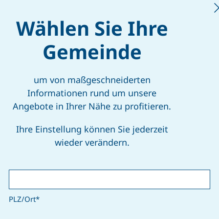
Wählen Sie Ihre
tammdatenformular
Gemeinde
den Sie uns Ihre Änderungswünsche für
neue Mülltonnen
um von maßgeschneiderten
Änderung der Tonnengröße
Informationen rund um unsere
Angebote in Ihrer Nähe zu profitieren.
Abbestellung von Tonnen
Änderung des Liegenschaftseigentümers
Ihre Einstellung können Sie jederzeit
wieder verändern.
 Formular ausfüllen, unterschreiben und
office@gvhorn.at
senden.
M FORMULAR
PLZ/Ort
*