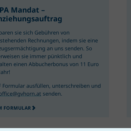
PA Mandat –
nziehungsauftrag
paren sie sich Gebühren von
stehenden Rechnungen, indem sie eine
zugsermächtigung an uns senden. So
rweisen sie immer pünktlich und
alten einen Abbucherbonus von 11 Euro
Jahr!
 Formular ausfüllen, unterschreiben und
office@gvhorn.at
senden.
M FORMULAR