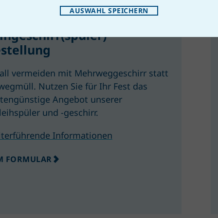
AUSWAHL SPEICHERN
ihgeschirr(spüler)
stellung
all vermeiden mit Mehrweggeschirr statt
wegmüll. Nutzen Sie für Ihr Fest das
tengünstige Angebot unserer
leihspüler und -geschirr.
terführende Informationen
M FORMULAR