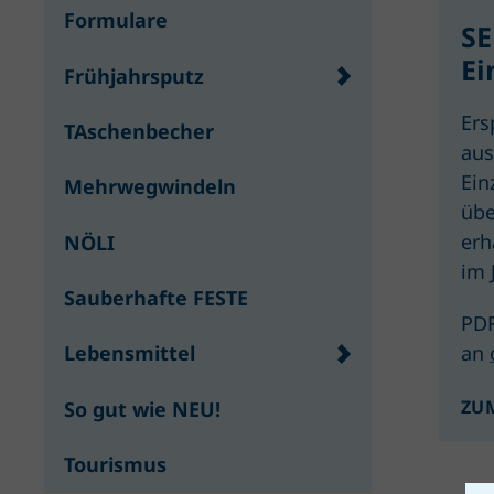
Formulare
SE
Ei
Frühjahrsputz
Ers
TAschenbecher
aus
Ein
Mehrwegwindeln
übe
erh
NÖLI
im 
Sauberhafte FESTE
PDF
an
Lebensmittel
ZU
So gut wie NEU!
Tourismus