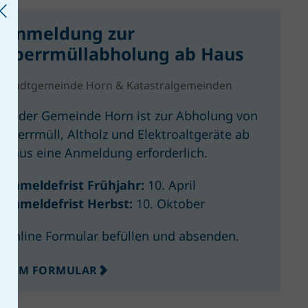
Anmeldung zur
Sperrmüllabholung ab Haus
Stadtgemeinde Horn & Katastralgemeinden
In der Gemeinde Horn ist zur Abholung von
Sperrmüll, Altholz und Elektroaltgeräte ab
Haus eine Anmeldung erforderlich.
Anmeldefrist Frühjahr:
10. April
Anmeldefrist Herbst:
10. Oktober
Online Formular befüllen und absenden.
ZUM FORMULAR