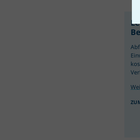
Le
Be
Abf
Ein
kos
Ver
Wei
ZU