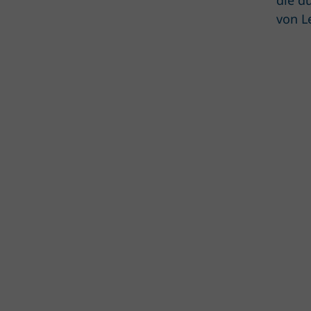
die d
von L