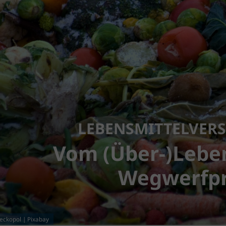
LEBENSMITTEL­VE
Vom (Über-)Lebe
Wegwerfp
ckopol | Pixabay