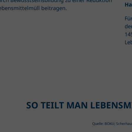
urch Bewusstseinsbildung zu einer Reduktion
Ha
ebensmittelmüll beitragen.
Fü
de
145
Le
SO TEILT MAN LEBENSMI
Quelle: BOKU; Scherhaufe