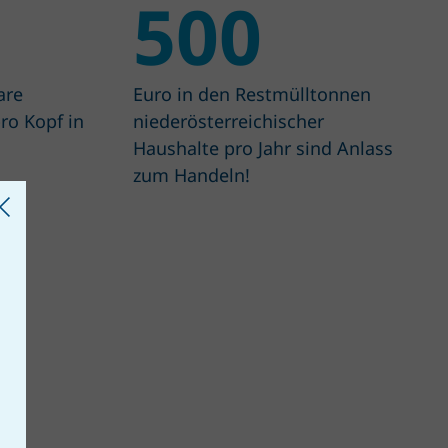
500
are
Euro in den Restmülltonnen
ro Kopf in
niederöster­reichischer
Haushalte pro Jahr sind Anlass
zum Handeln!