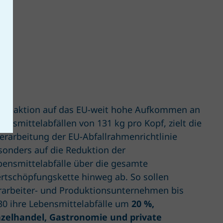
EL
s Reaktion auf das EU-weit hohe Aufkommen an
bensmittelabfällen von 131 kg pro Kopf, zielt die
erarbeitung der EU-Abfallrahmenrichtlinie
sonders auf die Reduktion der
bensmittelabfälle über die gesamte
rtschöpfungskette hinweg ab. So sollen
rarbeiter- und Produktionsunternehmen bis
30 ihre Lebensmittelabfälle um
20 %,
nzelhandel, Gastronomie und private