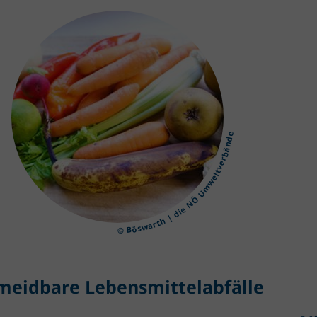
© Böswarth | die NÖ Umweltverbände
meidbare Lebensmittelabfälle