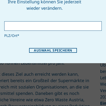
Ihre Einstellung können Sie jederzeit
N GEWUSST?
wieder verändern.
DUKTION VON LEBENSMITTEL­
RSCHWENDUNG IST EIN UN-ZI
PLZ/Ort
*
reich hat sich bis zum Jahr 2030 zum UN-Ziel
lichtet, 50 Prozent der vermeidbaren
AUSWAHL SPEICHERN
Al
smittelabfälle zu reduzieren. Das sind
Le
00 Tonnen Lebensmittel pro Jahr.
Üb
be
 dieses Ziel auch erreicht werden kann,
Le
riert bereits ein Großteil der Supermärkte in
We
reich mit sozialen Organisationen, an die sie
Ve
smittel spenden. Daneben gibt es noch
20
eiche Vereine wie etwa Zero Waste Austria,
Ei