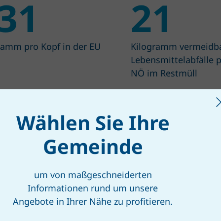
31
21
ramm pro Kopf in der EU
Kilogramm vermeidb
Lebensmittelabfälle p
NÖ im Restmüll
Wählen Sie Ihre
Gemeinde
ZUR BEWUSSTSEINSKAMPAGNE „TATORT TONNE“
um von maßgeschneiderten
Informationen rund um unsere
Angebote in Ihrer Nähe zu profitieren.