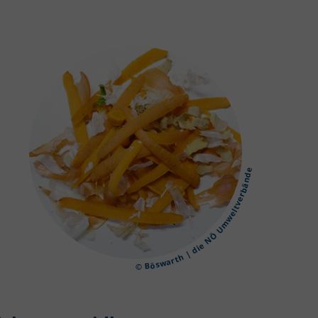
© Böswarth | die NÖ Umweltverbände