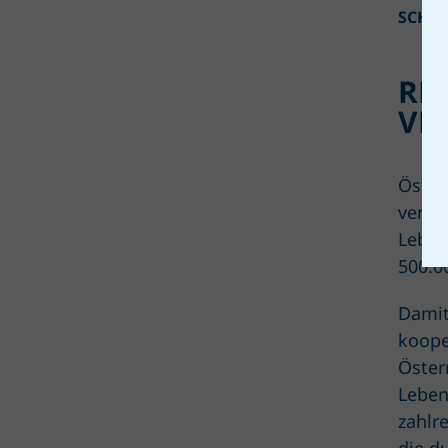
SCHO
RE
VE
Öster
verpf
Leben
500.0
Damit
koope
Öster
Leben
zahlr