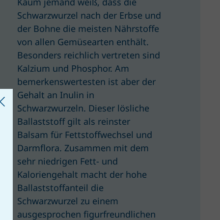
Kaum jemand weiß, dass die
Schwarzwurzel nach der Erbse und
der Bohne die meisten Nährstoffe
von allen Gemüsearten enthält.
Besonders reichlich vertreten sind
Kalzium und Phosphor. Am
bemerkenswertesten ist aber der
Gehalt an Inulin in
Schwarzwurzeln. Dieser lösliche
Ballaststoff gilt als reinster
Balsam für Fettstoffwechsel und
Darmflora. Zusammen mit dem
sehr niedrigen Fett- und
Kaloriengehalt macht der hohe
Ballaststoffanteil die
Schwarzwurzel zu einem
ausgesprochen figurfreundlichen