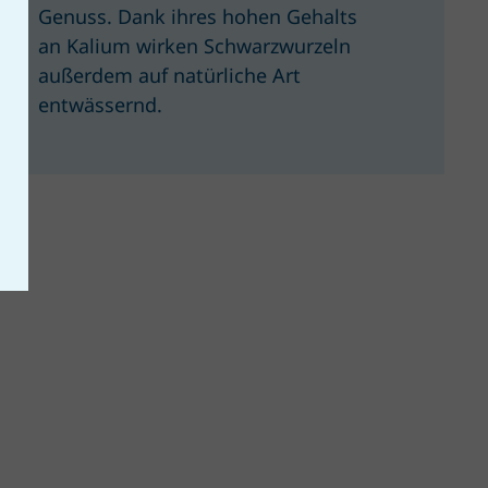
Genuss. Dank ihres hohen Gehalts
an Kalium wirken Schwarzwurzeln
außerdem auf natürliche Art
entwässernd.