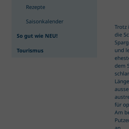
Rezepte
Saisonkalender
Trotz
die S
So gut wie NEU!
Sparge
und l
Tourismus
ehest
dem S
schla
Länge
ausse
austr
für o
Am be
Putze
an.