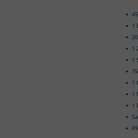
45
1 
20
1 
1 
75
1 
1 
1 
Sa
Pf