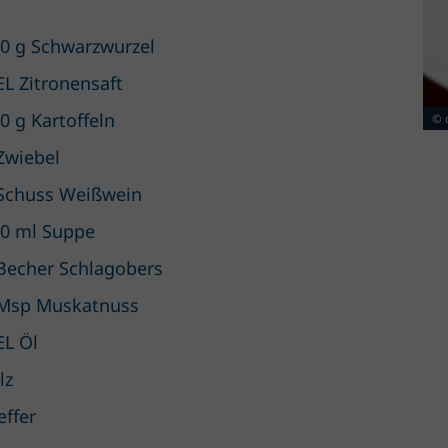
0 g Schwarzwurzel
EL Zitronensaft
0 g Kartoffeln
© 
Zwiebel
Schuss Weißwein
0 ml Suppe
Becher Schlagobers
Msp Muskatnuss
EL Öl
lz
effer