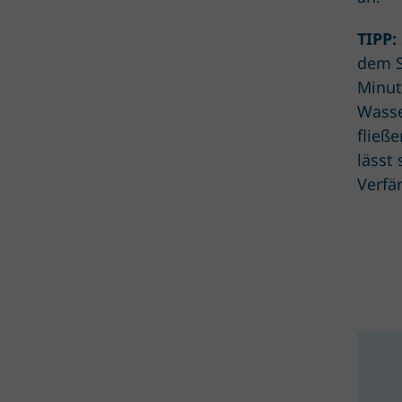
TIPP:
dem S
Minut
Wasse
fließ
lässt
Verfä