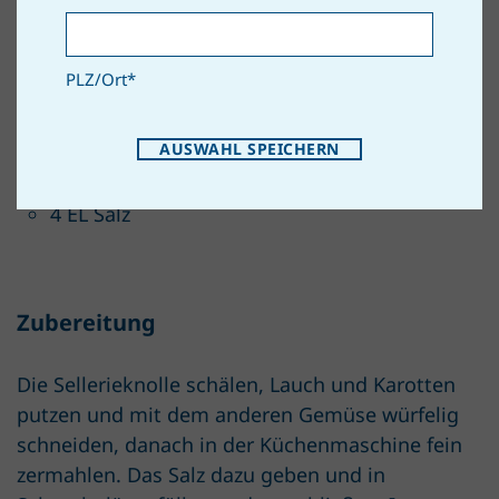
Zutaten
PLZ/Ort
*
1 Stg. Porree
4 Stk. Karotten
AUSWAHL SPEICHERN
1 Stk. Sellerieknolle
1 Bund Petersilie
4 EL Salz
Zubereitung
Die Sellerieknolle schälen, Lauch und Karotten
putzen und mit dem anderen Gemüse würfelig
schneiden, danach in der Küchenmaschine fein
zermahlen. Das Salz dazu geben und in