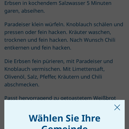
Erbsen in kochendem Salzwasser 5 Minuten
garen, abseihen.
Paradeiser klein würfeln. Knoblauch schälen und
pressen oder fein hacken. Kräuter waschen,
trocknen und fein hacken. Nach Wunsch Chili
entkernen und fein hacken.
Die Erbsen fein pürieren, mit Paradeiser und
Knoblauch vermischen. Mit Limettensaft,
Olivenöl, Salz, Pfeffer, Kräutern und Chili
abschmecken.
Passt hervorragend zu getoastetem Weißbrot
oder Crackern.
Wählen Sie Ihre
Gemeinde