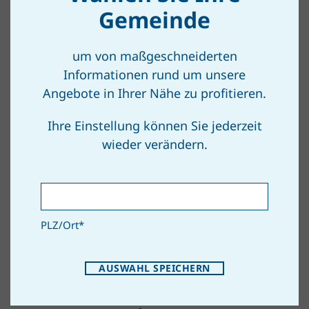
gegenüber Gasthaus
Gemeinde
Oberhöflein
um von maßgeschneiderten
2091 Oberhöflein
Informationen rund um unsere
Angebote in Ihrer Nähe zu profitieren.
Ihre Einstellung können Sie jederzeit
ZUM ROUTENPLANER
wieder verändern.
gegenüber Haus Nr. 18
Untermixnitz 18
PLZ/Ort
*
2084 Untermixnitz
AUSWAHL SPEICHERN