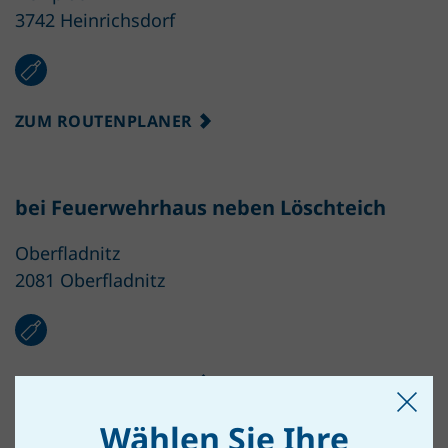
3742 Heinrichsdorf
ZUM ROUTENPLANER
bei Feuerwehrhaus neben Löschteich
Oberfladnitz
2081 Oberfladnitz
ZUM ROUTENPLANER
Wählen Sie Ihre